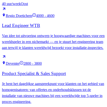
40
uur/week
Oost
Regio Doetichem
4000 - 4600
€
Lead Engineer WTB
Van idee tot uitvoering ontwerp je hoogwaardige machines voor een
wereldspeler in een nichemarkt — en je stuurt het engineering team
aan terwijl je klanten wereldwijd bezoekt voor installatie-inspecties.
Deventer
2800 - 3800
€
Product Specialist & Sales Support
Je bent het dagelijkse aanspreekpunt voor klanten op het gebied van
homogenisatoren: van offertes en onderhoudsklussen tot de
installatie van nieuwe machines bij een wereldwijde top 5-speler in
proces engineering.