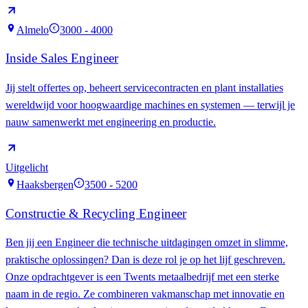
Almelo
3000 - 4000
€
Inside Sales Engineer
Jij stelt offertes op, beheert servicecontracten en plant installaties
wereldwijd voor hoogwaardige machines en systemen — terwijl je
nauw samenwerkt met engineering en productie.
Uitgelicht
Haaksbergen
3500 - 5200
€
Constructie & Recycling Engineer
Ben jij een Engineer die technische uitdagingen omzet in slimme,
praktische oplossingen? Dan is deze rol je op het lijf geschreven.
Onze opdrachtgever is een Twents metaalbedrijf met een sterke
naam in de regio. Ze combineren vakmanschap met innovatie en