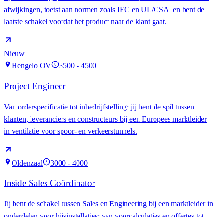
afwijkingen, toetst aan normen zoals IEC en UL/CSA, en bent de
laatste schakel voordat het product naar de klant gaat.
Nieuw
Hengelo OV
3500 - 4500
€
Project Engineer
Van orderspecificatie tot inbedrijfstelling: jij bent de spil tussen
klanten, leveranciers en constructeurs bij een Europees marktleider
in ventilatie voor spoor- en verkeerstunnels.
Oldenzaal
3000 - 4000
€
Inside Sales Coördinator
Jij bent de schakel tussen Sales en Engineering bij een marktleider in
onderdelen voor hijsinstallaties: van voorcalculaties en offertes tot