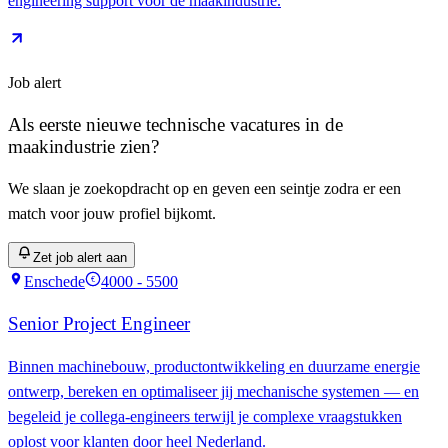
engineering support voor de maakindustrie.
Job alert
Als eerste nieuwe
technische vacatures
in de
maakindustrie
zien?
We slaan je zoekopdracht op en geven een seintje zodra er een
match voor jouw profiel bijkomt.
Zet job alert aan
Enschede
4000 - 5500
€
Senior Project Engineer
Binnen machinebouw, productontwikkeling en duurzame energie
ontwerp, bereken en optimaliseer jij mechanische systemen — en
begeleid je collega-engineers terwijl je complexe vraagstukken
oplost voor klanten door heel Nederland.