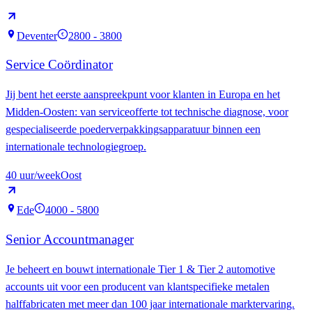
Deventer
2800 - 3800
€
Service Coördinator
Jij bent het eerste aanspreekpunt voor klanten in Europa en het
Midden-Oosten: van serviceofferte tot technische diagnose, voor
gespecialiseerde poederverpakkingsapparatuur binnen een
internationale technologiegroep.
40
uur/week
Oost
Ede
4000 - 5800
€
Senior Accountmanager
Je beheert en bouwt internationale Tier 1 & Tier 2 automotive
accounts uit voor een producent van klantspecifieke metalen
halffabricaten met meer dan 100 jaar internationale marktervaring.