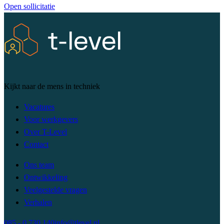
Open sollicitatie
Kijkt naar de mens in techniek
Vacatures
Voor werkgevers
Over T-Level
Contact
Ons team
Ontwikkeling
Veelgestelde vragen
Verhalen
085 - 0 730 140
info@tlevel.nl