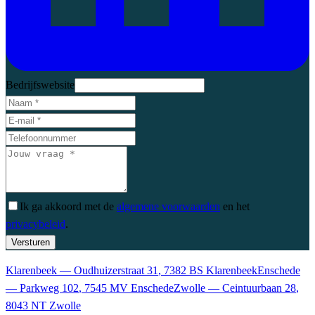
Bedrijfswebsite
Ik ga akkoord met
de
algemene voorwaarden
en
het
privacybeleid
.
Versturen
Klarenbeek
—
Oudhuizerstraat 31
,
7382 BS
Klarenbeek
Enschede
—
Parkweg 102
,
7545 MV
Enschede
Zwolle
—
Ceintuurbaan 28
,
8043 NT
Zwolle