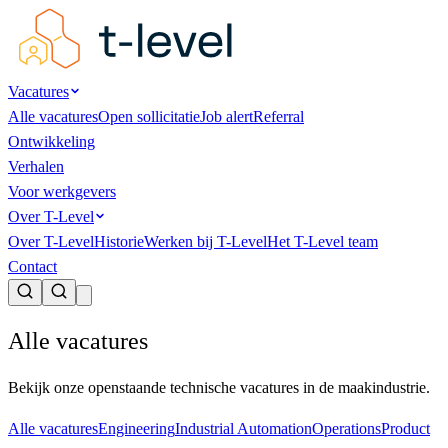
Vacatures
Alle vacatures
Open sollicitatie
Job alert
Referral
Ontwikkeling
Verhalen
Voor werkgevers
Over T-Level
Over T-Level
Historie
Werken bij T-Level
Het T-Level team
Contact
Alle vacatures
Bekijk onze openstaande technische vacatures in de maakindustrie.
Alle vacatures
Engineering
Industrial Automation
Operations
Product