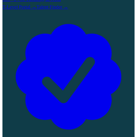
T-Level Portal
→
Talent Finder
→