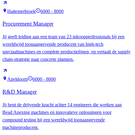
Hattemerbroek
6000 - 8000
€
Procurement Manager
Jij geeft leiding aan een team van 23 inkoopprofessionals bij een
wereldwijd toonaangevende producent van high-tech
speciaalmachines en complete productielijnen, en vertaalt de supply
chain-strategie naar concrete plannen.
Apeldoorn
6000 - 8000
€
R&D Manager
Jij bent de drijvende kracht achter 14 engineers die werken aan
Bead Apexing machines en innovatieve oplossingen voor
compound testing bij een wereldwijd toonaangevende
machineproducent.