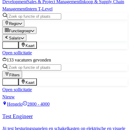
Development
Sales & Project Management
Inkoop & Supply Chain
Management
Intern T-Level
Regio
Functiegroep
Salaris
Lijst
Kaart
Open sollicitatie
133
vacature
s
gevonden
Filters
Lijst
Kaart
Open sollicitatie
Nieuw
Hengelo
2800 - 4000
€
Test Engineer
Jij test besturingspanelen en schakelkasten op elektrische en visuele