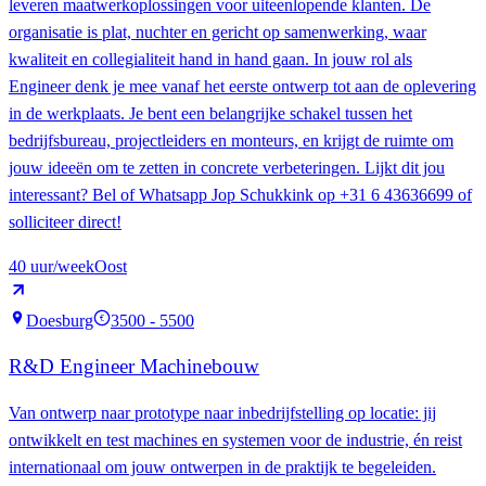
leveren maatwerkoplossingen voor uiteenlopende klanten. De
organisatie is plat, nuchter en gericht op samenwerking, waar
kwaliteit en collegialiteit hand in hand gaan. In jouw rol als
Engineer denk je mee vanaf het eerste ontwerp tot aan de oplevering
in de werkplaats. Je bent een belangrijke schakel tussen het
bedrijfsbureau, projectleiders en monteurs, en krijgt de ruimte om
jouw ideeën om te zetten in concrete verbeteringen. Lijkt dit jou
interessant? Bel of Whatsapp Jop Schukkink op +31 6 43636699 of
solliciteer direct!
40
uur/week
Oost
Doesburg
3500 - 5500
€
R&D Engineer Machinebouw
Van ontwerp naar prototype naar inbedrijfstelling op locatie: jij
ontwikkelt en test machines en systemen voor de industrie, én reist
internationaal om jouw ontwerpen in de praktijk te begeleiden.